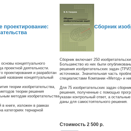
е проектирование:
Сборник изоб
тательства
Сборник включает 250 изобретательски
 основы концептуального
Большинство из них были опубликованы
да проектной деятельности.
решения изобретательских задач (ТРИЗ
о проектирования и разработан
источниках. Значительная часть пробл
ший название концептуальный
специалистами Компании «Метод» и ниг
ития теории изобретательства,
Для 75 изобретательских задач сборни
методов теории решения
решения, полученные с помощью прогр
льным методам изобретательства
указан контрольный ответ, а остальные
даны для самостоятельного решения.
 в книге, изложен в рамках
а категориях тернарной
Стоимость 2 500 р.