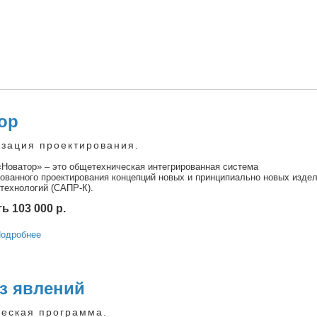
ор
изация проектирования
.
Новатор» – это общетехническая интегрированная система
ованного проектирования концепций новых и принципиально новых издел
 технологий (САПР-К).
ь 103 000 р.
одробнее
з явлений
еская программа.