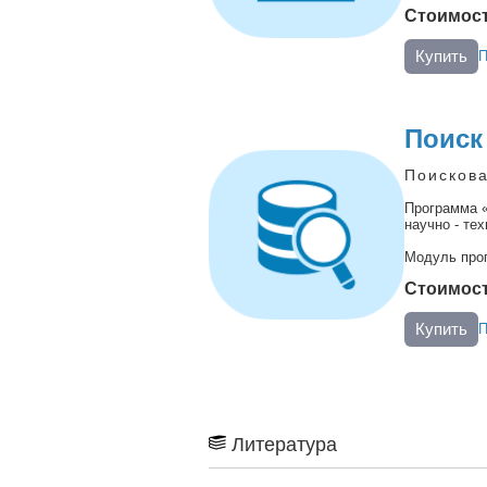
Стоимость
Купить
П
Поиск
Поискова
Программа «
научно - те
Модуль про
Стоимость
Купить
П
Литература