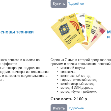
Купить
Подробнее
основы техники
М
и
кого синтеза и анализа на
Серия из 7 книг, в которой представл
х эффектов.
проблем и поиска технических решений
е иллюстрации, подробное
мозговой штурм,
модели, примеры использования
синектика,
ы и авторские свидетельства, а
комплексный метод,
ия.
параметрический метод,
комбинаторный метод,
метод И-ИЛИ дерева,
метод «букет проблем».
Стоимость 2 100 р.
Купить
Подробнее