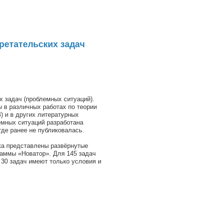
ретательских задач
х задач (проблемных ситуаций).
 в различных рабо­тах по теории
) и в других литературных
емных ситуаций разработана
де ранее не публиковалась.
ка представлены развёрнутые
аммы «Новатор». Для 145 задач
 30 задач имеют только условия и