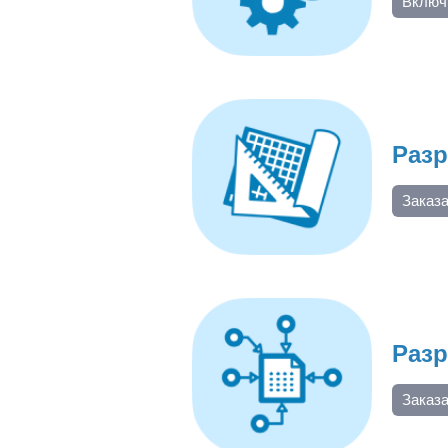
Включ
Разр
Заказ
Разр
Заказ