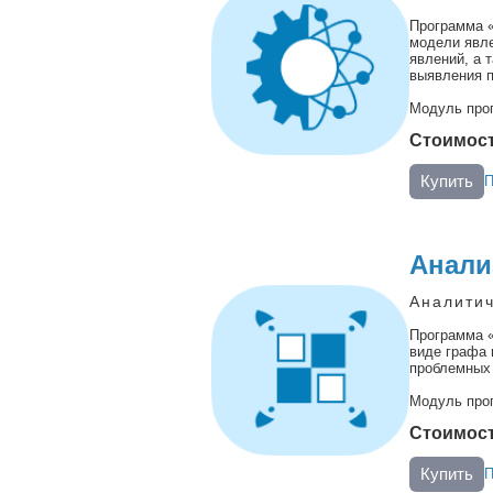
Программа «
модели явл
явлений, а 
выявления п
Модуль про
Стоимость
Купить
П
Анали
Аналитич
Программа «
виде графа 
проблемных 
Модуль про
Стоимость
Купить
П