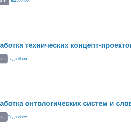
ить
Подробнее
аботка технических концепт-проекто
ать
Подробнее
аботка онтологических систем и сло
ать
Подробнее