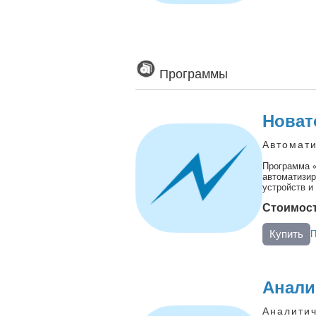
Программы
Новат
Автомат
Программа «
автоматизир
устройств и
Стоимост
Купить
П
Анали
Аналитич