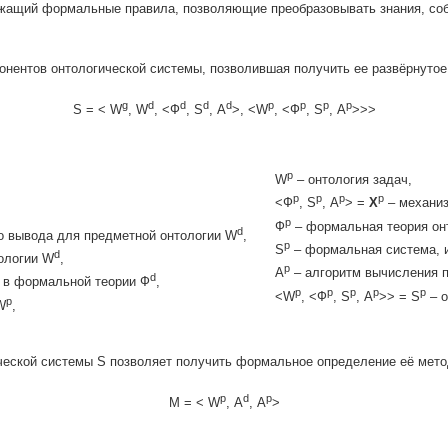
ржащий формальные правила, позволяющие преобразовывать знания, со
онентов онтологической системы, позволившая получить ее развёрнутое
g
d
d
d
d
р
р
р
р
S = < W
, W
, <Ф
, S
, А
>, <W
, <Ф
, S
, А
>>>
р
W
– онтология задач,
р
р
р
р
<Ф
, S
, А
> =
X
– механиз
р
Ф
– формальная теория он
d
о вывода для предметной онтологии W
,
р
S
– формальная система, 
d
ологии W
,
р
А
– алгоритм вычисления 
d
 в формальной теории Ф
,
р
р
р
р
р
<W
, <Ф
, S
, А
>> = S
– о
р
W
,
ческой системы S позволяет получить формальное определение её метод
р
d
р
M = < W
, А
, А
>