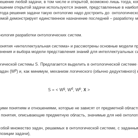
ешение любой задачи, в том числе и открытой, возможно лишь тогда, к
ешении открытой задачи используются знания, представленные в наибол
тода решения задачи такую онтологию надо достроить до онтологическ
емой демонстрирует единственное назначение последней – разработку м
нология разработки онтологических систем.
понятия «интеллектуальная система» и рассмотрены основные модели п
внения и выбора модели представления знаний для интеллектуальных с
огической системы S. Предлагается выделить в онтологической системе
р
задач (W
) и, как минимум, механизм логического (обычно дедуктивного)
g
d
р
S = < W
, W
, W
,
X
>
ми понятиям и отношениями, которые не зависят от предметной област
понятия, описывающие предметную область, значимые для неё онтолог
собой множество задач, решаемых в онтологической системе, с заданн
позиции задачи),