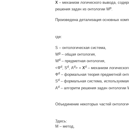
X
– механизм логического вывода, соде
р
решения задач из онтологии W
.
Произведена детализация основных комп
где:
S – онтологическая система,
g
W
– общая онтология,
d
W
– предметная онтология,
d
d
d
d
<Ф
, S
, А
> =
X
– механизм логическог
d
Ф
– формальная теория предметной онт
d
S
– формальная система, используемая
d
А
– алгоритм решения задач онтологии 
Объединение некоторых частей онтологи
Здесь:
M – метод,