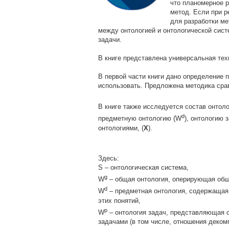
что планомерное р
метод. Если при р
для разработки ме
между онтологией и онтологической сист
задачи.
В книге представлена универсальная тех
В первой части книги дано определение 
использовать. Предложена методика сра
В книге также исследуется состав онтол
d
предметную онтологию (W
), онтологию 
онтологиями, (
X
).
Здесь:
S – онтологическая система,
g
W
– общая онтология, оперирующая общи
d
W
– предметная онтология, содержащая 
этих понятий,
р
W
– онтология задач, представляющая 
задачами (в том числе, отношения деком