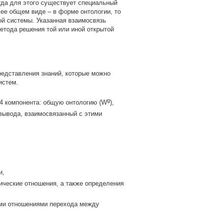
огда для этого существует специальный
ее общем виде – в форме онтологии, то
ой системы. Указанная взаимосвязь
етода решения той или иной открытой
редставления знаний, которые можно
истем.
g
 4 компонента: общую онтологию (W
),
 вывода, взаимосвязанный с этими
и,
ические отношения, а также определения
ыми отношениями перехода между