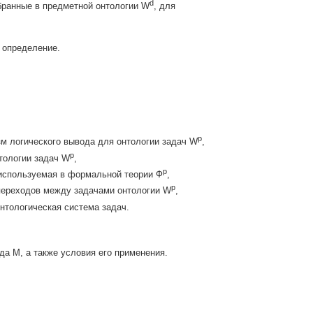
d
бранные в предметной онтологии W
, для
 определение.
р
м логического вывода для онтологии задач W
,
р
тологии задач W
,
р
используемая в формальной теории Ф
,
р
переходов между задачами онтологии W
,
нтологическая система задач.
а M, а также условия его применения.