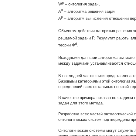
р
W
– онтология задач,
d
А
– алгоритма решения задач,
р
А
– алгоритм вычисления отношений пе
Объектом действия алгоритма решения з
решаемой задачи Р. Результат работы ал
d
теории Ф
.
Исходными данными алгоритма вычислен
между задачами устанавливаются отноше
В последней части книги представлена т
Базовыми категориями этой онтологии яв
определений всех остальных понятий те
В качестве примера показан по стадиям 
задач для этого метода.
Разработка всех частей онтологической 
онтологических систем подтверждены про
Онтологические системы могут служить 
таких программы, как системы автоматиз