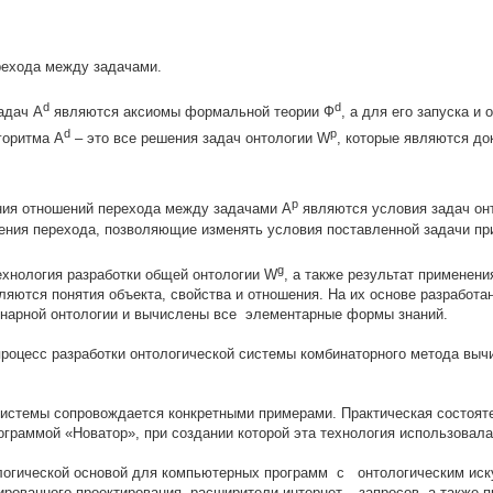
рехода между задачами.
d
d
адач А
являются аксиомы формальной теории Ф
, а для его запуска и
d
р
горитма А
– это все решения задач онтологии W
, которые являются д
p
ия отношений перехода между задачами А
являются условия задач он
ния перехода, позволяющие изменять условия поставленной задачи при
g
ехнология разработки общей онтологии W
, а также результат применени
ляются понятия объекта, свойства и отношения. На их основе разработ
рнарной онтологии и вычислены все элементарные формы знаний.
процесс разработки онтологической системы комбинаторного метода выч
системы сопровождается конкретными примерами. Практическая состоят
граммой «Новатор», при создании которой эта технология использовала
логической основой для компьютерных программ с онтологическим иск
ированного проектирования, расширители интернет – запросов, а также 