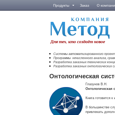
Продукты
Заказ
О компан
Системы автоматизированного проекти
Программы нечисленного анализа, срав
Разработка заказных технических кон
Разработка заказных онтологических сл
Онтологическая сис
Глазунов В.Н.
Онтологическая с
Книга готовится к
В большинстве слу
привлекать дополн