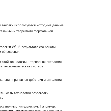
 остановки используются исходные данные
оказанными теоремами формальной
р
тологии W
. В результате его работы
 её решении.
я этой технологии – тернарная онтология.
ана аксиоматическая система
исления принципов действия и онтологии
ельность технологии разработки
сь.
усственным интеллектом. Например,
программы автоматического извлечения и