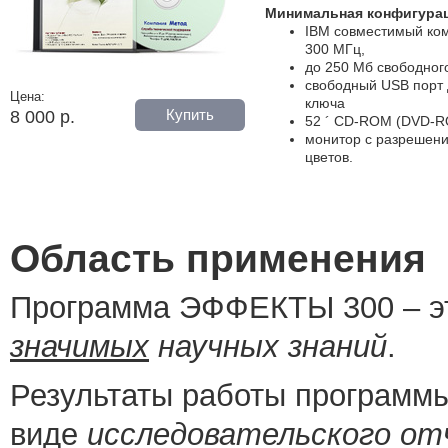
Минимальная конфигура
IBM совместимый ком
300 МГц,
до 250 Мб свободного
свободный USB порт
Цена:
ключа
Купить
8 000 р.
52 ´ CD-ROM (DVD-R
монитор с разрешение
цветов.
Область применения
Программа ЭФФЕКТЫ 300 – 
значимых
научных знаний
.
Результаты работы програм
виде
исследовательского о